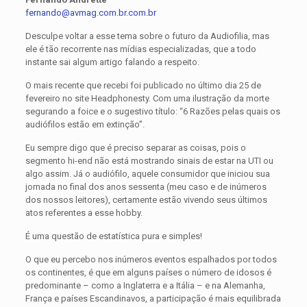
fernando@avmag.com.br.
com
.br
Desculpe voltar a esse tema sobre o futuro da Audiofilia, mas
ele é tão recorrente nas mídias especializadas, que a todo
instante sai algum artigo falando a respeito.
O mais recente que recebi foi publicado no último dia 25 de
fevereiro no site Headphonesty. Com uma ilustração da morte
segurando a foice e o sugestivo título: “6 Razões pelas quais os
audiófilos estão em extinção”.
Eu sempre digo que é preciso separar as coisas, pois o
segmento hi-end não está mostrando sinais de estar na UTI ou
algo assim. Já o audiófilo, aquele consumidor que iniciou sua
jornada no final dos anos sessenta (meu caso e de inúmeros
dos nossos leitores), certamente estão vivendo seus últimos
atos referentes a esse hobby.
É uma questão de estatística pura e simples!
O que eu percebo nos inúmeros eventos espalhados por todos
os continentes, é que em alguns países o número de idosos é
predominante – como a Inglaterra e a Itália – e na Alemanha,
França e países Escandinavos, a participação é mais equilibrada