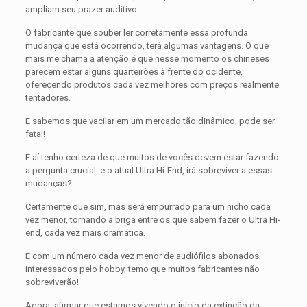
ampliam seu prazer auditivo.
O fabricante que souber ler corretamente essa profunda
mudança que está ocorrendo, terá algumas vantagens. O que
mais me chama a atenção é que nesse momento os chineses
parecem estar alguns quarteirões à frente do ocidente,
oferecendo produtos cada vez melhores com preços realmente
tentadores.
E sabemos que vacilar em um mercado tão dinâmico, pode ser
fatal!
E aí tenho certeza de que muitos de vocês devem estar fazendo
a pergunta crucial: e o atual Ultra Hi-End, irá sobreviver a essas
mudanças?
Certamente que sim, mas será empurrado para um nicho cada
vez menor, tornando a briga entre os que sabem fazer o Ultra Hi-
end, cada vez mais dramática.
E com um número cada vez menor de audiófilos abonados
interessados pelo hobby, temo que muitos fabricantes não
sobreviverão!
Agora, afirmar que estamos vivendo o início da extinção da