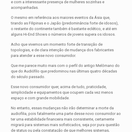
e com a interessante presença de mulheres sozinhas e
acompanhadas.
O mesmo em referência aos maiores eventos da Ásia que,
tirando as Filipinas e o Japão (predominância forte de idosos),
o restante do continente também é bastante eclético, e até em
alguns Hi-End Shows o números de jovens supera os idosos.
Acho que vivemos um momento forte de transição de
topologias, e de clara intenção de mudança dos fabricantes
para atender a esse novo consumidor.
Que me parece muito mais com o perfil do antigo Melômano do
que do Audiófilo que predominou nas últimas quatro décadas
do século passado.
Esse novo consumidor quer, acima de tudo, praticidade,
simplicidade e equipamentos que ocupem cada vez menos
espaço e com grande mobilidade.
No entanto, essas mudanças não irão determinar a morte da
audiofilia, pois fatalmente uma parte desse novo consumidor ao
ter uma estabilidade financeira mais consistente, certamente
migrará para sistemas mais sofisticados, seja por pura questão
de status ou pela constatação de que melhores sistemas,