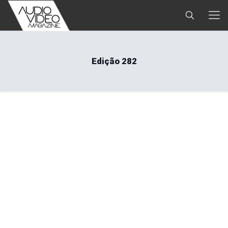
Edição 282
Editorial: ALGUMA SEMELHANÇA ENTRE AZEITE
E ‘ÓLEO DE COBRA’?