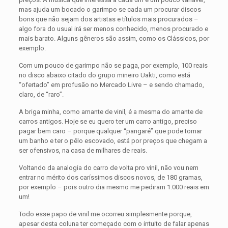
mas ajuda um bocado o garimpo se cada um procurar discos
bons que não sejam dos artistas e títulos mais procurados –
algo fora do usual irá ser menos conhecido, menos procurado e
mais barato. Alguns gêneros são assim, como os Clássicos, por
exemplo.
Com um pouco de garimpo não se paga, por exemplo, 100 reais
no disco abaixo citado do grupo mineiro Uakti, como está
“ofertado” em profusão no Mercado Livre – e sendo chamado,
claro, de “raro”.
A briga minha, como amante de vinil, é a mesma do amante de
carros antigos. Hoje se eu quero ter um carro antigo, preciso
pagar bem caro – porque qualquer “pangaré” que pode tomar
um banho e ter o pêlo escovado, está por preços que chegam a
ser ofensivos, na casa de milhares de reais.
Voltando da analogia do carro de volta pro vinil, não vou nem
entrar no mérito dos caríssimos discos novos, de 180 gramas,
por exemplo – pois outro dia mesmo me pediram 1.000 reais em
um!
Todo esse papo de vinil me ocorreu simplesmente porque,
apesar desta coluna ter começado com o intuito de falar apenas