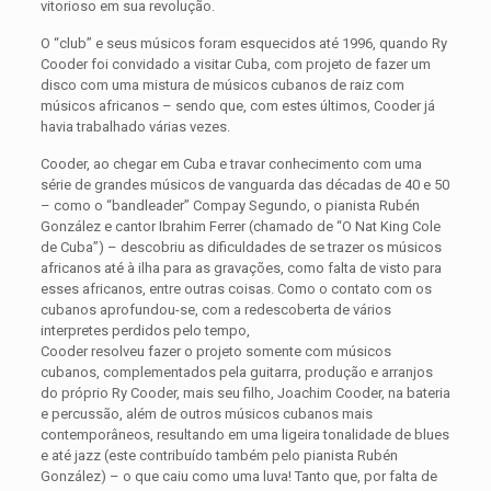
vitorioso em sua revolução.
O “club” e seus músicos foram esquecidos até 1996, quando Ry
Cooder foi convidado a visitar Cuba, com projeto de fazer um
disco com uma mistura de músicos cubanos de raiz com
músicos africanos – sendo que, com estes últimos, Cooder já
havia trabalhado várias vezes.
Cooder, ao chegar em Cuba e travar conhecimento com uma
série de grandes músicos de vanguarda das décadas de 40 e 50
– como o “bandleader” Compay Segundo, o pianista Rubén
González e cantor Ibrahim Ferrer (chamado de “O Nat King Cole
de Cuba”) – descobriu as dificuldades de se trazer os músicos
africanos até à ilha para as gravações, como falta de visto para
esses africanos, entre outras coisas. Como o contato com os
cubanos aprofundou-se, com a redescoberta de vários
interpretes perdidos pelo tempo,
Cooder resolveu fazer o projeto somente com músicos
cubanos, complementados pela guitarra, produção e arranjos
do próprio Ry Cooder, mais seu filho, Joachim Cooder, na bateria
e percussão, além de outros músicos cubanos mais
contemporâneos, resultando em uma ligeira tonalidade de blues
e até jazz (este contribuído também pelo pianista Rubén
González) – o que caiu como uma luva! Tanto que, por falta de