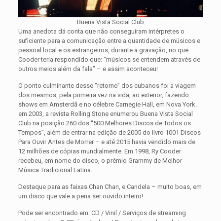
Buena Vista Social Club
Uma anedota dá conta que não conseguiram intérpretes o
suficiente para a comunicação entre a quantidade de músicos e
pessoal local e os estrangeiros, durante a gravação, no que
Cooder teria respondido que: “músicos se entendem através de
outros meios além da fala” – e assim aconteceu!
O ponto culminante desse “retorno” dos cubanos foi a viagem
dos mesmos, pela primeira vez na vida, ao exterior, fazendo
shows em Amsterdã e no célebre Carnegie Hall, em Nova York.
em 2003, a revista Rolling Stone enumerou Buena Vista Social
Club na posição 260 dos “500 Melhores Discos de Todos os
Tempos”, além de entrar na edição de 2005 do livro 1001 Discos
Para Ouvir Antes de Morrer – e até 2015 havia vendido mais de
12 milhões de cópias mundialmente. Em 1998, Ry Cooder
recebeu, em nome do disco, o prémio Grammy de Melhor
Música Tradicional Latina.
Destaque para as faixas Chan Chan, e Candela – muito boas, em
um disco que vale a pena ser ouvido inteiro!
Pode ser encontrado em: CD / Vinil / Serviços de streaming