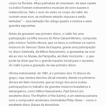
corpo na floresta. Altas palmeiras ali cresceram: de seus caules
os índios fizeram instrumentos musicais de sons suaves e
melancólicos, feito o som do vento no corpo de Uakti. Ao
ouvirem esse som, as mulheres estarão impuras e serão
tentadas” – uma tentação tão antiga quanto a música e seus
grandes expoentes.
Antes de gravarem seu primeiro disco, o Uakti fez uma
participação na trilha sonora do filme Cabaré Mineiro, composta
pelo músico Tavinho Moura, que os levou a conhecer os outros
músicos do famoso Clube da Esquina, gravar uma participação
no disco Sentinela, de Milton Nascimento, e apresentar-se com
ele ao vivo no Museu da Pampulha, em Belo Horizonte – o que
pode-se dizer que foi o grande impulso inicial para o sucesso
do Uakti e para a gravação de seu primeiro disco.
Oficina Instrumental, de 1981, é o primeiro dos 13 discos do
grupo, cuja carreira decolou de tal maneira, desde os primeiros
shows em Belo Horizonte, que ao longo dos anos incluiu
participações no trabalho de grandes músicos brasileiros e
estrangeiros, como Milton Nascimento, Paul Simon (no
excelente disco The Rhythm of the Saints), e um extensa parceria
com o compositor americano minimalista Philip Glass – como o
excelente disco Águas da Amazônia.