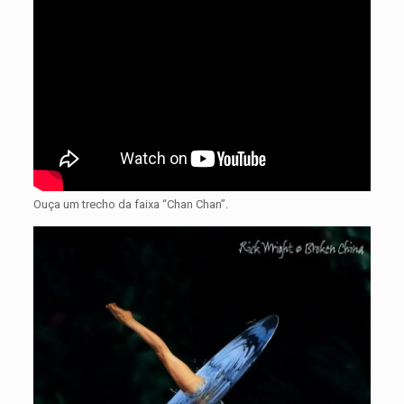
Ouça um trecho da faixa “Chan Chan”.