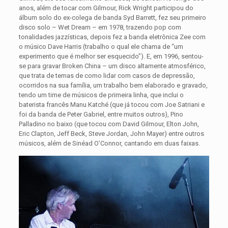
anos, além de tocar com Gilmour, Rick Wright participou do
álbum solo do ex-colega de banda Syd Barrett, fez seu primeiro
disco solo – Wet Dream – em 1978, trazendo pop com
tonalidades jazzísticas, depois fez a banda eletrônica Zee com
o músico Dave Harris (trabalho o qual ele chama de “um
experimento que é melhor ser esquecido”). E, em 1996, sentou-
se para gravar Broken China – um disco altamente atmosférico,
que trata de temas de como lidar com casos de depressão,
ocorridos na sua família, um trabalho bem elaborado e gravado,
tendo um time de músicos de primeira linha, que inclui o
baterista francês Manu Katché (que já tocou com Joe Satriani e
foi da banda de Peter Gabriel, entre muitos outros), Pino
Palladino no baixo (que tocou com David Gilmour, Elton John,
Eric Clapton, Jeff Beck, Steve Jordan, John Mayer) entre outros
músicos, além de Sinéad O’Connor, cantando em duas faixas.