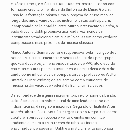
e Décio Ramos, e o flautista Artur Andrés Ribeiro – todos com
formação erudita e membros da Sinfônica de Minas Gerais.
Essa foi a formação básica e mais longeva do grupo mas, ao
longo dos anos, vários outros instrumentistas participaram,
incorporando cello e violão, entre outros instrumentos. Porém, a
cada disco, o Uakti procurava usar cada vez menos os
instrumentos tradicionais em sua música, assim como explorar
composições mais próximas da música clássica.
Marco Antônio Guimarães foi o responsável pela invenção dos
pouco usuais instrumentos de percussão usados pelo grupo,
que vão desde os já mencionados tubos de PVC, até o uso de
chaleiras e outras panelas, instrumentos de madeira e de vidro –
tendo como influências os compositores e professores Walter
Smetak e Ernst Widmer, de seu tempo como estudante de
música na Universidade Federal da Bahia, em Salvador.
Da sonoridade de alguns instrumentos, veio o nome da banda:
Uakti é uma criatura sobrenatural de uma lenda da tribo de
índios Tukano, da região amazônica. Segundo o flautista Artur
Andrés Ribeiro: “Uakti vivia às margens do rio Negro. Seu corpo,
aberto em buracos, recebia o vento e emitia um som tão
irradiante que atraia as mulheres da tribo. Os índios,
enciumados, perseguiram Uakti e o mataram, enterrando seu