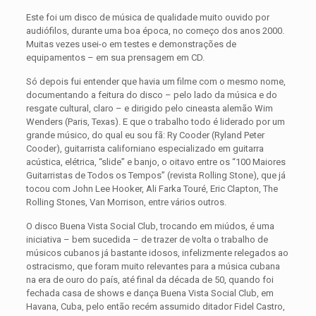
Este foi um disco de música de qualidade muito ouvido por
audiófilos, durante uma boa época, no começo dos anos 2000.
Muitas vezes usei-o em testes e demonstrações de
equipamentos – em sua prensagem em CD.
Só depois fui entender que havia um filme com o mesmo nome,
documentando a feitura do disco – pelo lado da música e do
resgate cultural, claro – e dirigido pelo cineasta alemão Wim
Wenders (Paris, Texas). E que o trabalho todo é liderado por um
grande músico, do qual eu sou fã: Ry Cooder (Ryland Peter
Cooder), guitarrista californiano especializado em guitarra
acústica, elétrica, “slide” e banjo, o oitavo entre os “100 Maiores
Guitarristas de Todos os Tempos” (revista Rolling Stone), que já
tocou com John Lee Hooker, Ali Farka Touré, Eric Clapton, The
Rolling Stones, Van Morrison, entre vários outros.
O disco Buena Vista Social Club, trocando em miúdos, é uma
iniciativa – bem sucedida – de trazer de volta o trabalho de
músicos cubanos já bastante idosos, infelizmente relegados ao
ostracismo, que foram muito relevantes para a música cubana
na era de ouro do país, até final da década de 50, quando foi
fechada casa de shows e dança Buena Vista Social Club, em
Havana, Cuba, pelo então recém assumido ditador Fidel Castro,