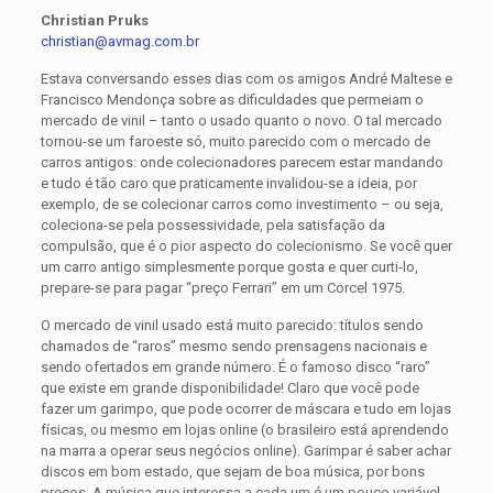
Christian Pruks
christian@avmag.com.br
Estava conversando esses dias com os amigos André Maltese e
Francisco Mendonça sobre as dificuldades que permeiam o
mercado de vinil – tanto o usado quanto o novo. O tal mercado
tornou-se um faroeste só, muito parecido com o mercado de
carros antigos: onde colecionadores parecem estar mandando
e tudo é tão caro que praticamente invalidou-se a ideia, por
exemplo, de se colecionar carros como investimento – ou seja,
coleciona-se pela possessividade, pela satisfação da
compulsão, que é o pior aspecto do colecionismo. Se você quer
um carro antigo simplesmente porque gosta e quer curti-lo,
prepare-se para pagar “preço Ferrari” em um Corcel 1975.
O mercado de vinil usado está muito parecido: títulos sendo
chamados de “raros” mesmo sendo prensagens nacionais e
sendo ofertados em grande número. É o famoso disco “raro”
que existe em grande disponibilidade! Claro que você pode
fazer um garimpo, que pode ocorrer de máscara e tudo em lojas
físicas, ou mesmo em lojas online (o brasileiro está aprendendo
na marra a operar seus negócios online). Garimpar é saber achar
discos em bom estado, que sejam de boa música, por bons
preços. A música que interessa a cada um é um pouco variável,