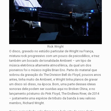
Rick Wright
O disco, gravado no estúdio particular de Wright na França,
mistura rock progressivo com um pouco de psicodélico, e traz
também um bocado de tonalidade Ambient – um tipo de
música eletrônica altamente atmosférica, da qual um dos
pioneiros foi o músico inglês Brian Eno. Parte do material que
sobrou da gravação do The Division Bell do Floyd, poucos anos
antes, tinha muito de Ambient, e Wright tinha planos de gravar
um disco só disso, na época. Bom, uma parte dessas ideias
sonoras dele podem ser ouvidas aqui no Broken China, e no
lançamento póstumo do Pink Floyd, The Endless River, de 2014
– justamente uma espécie de tributo da banda à seu valioso
membro, Richard Wright.