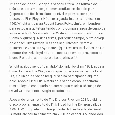
12 anos de idade – e depois passou a ter aulas formais de
música e teoria musical, altamente influenciado pelo jazz
(aspecto que fica bem claro, ao nível improvisacional, nos
discos do Pink Floyd). Não enxergando futuro na música, em
1962 Wright entra para Regent Street Polytechnic, em Londres,
para estudar arquitetura, tendo como companheiros de curso os
arquitetos Nick Mason e Roger Waters – com os quais funda o
Sigma 6, grupo que ainda trazia, por pouco tempo, outro colega
de classe: Clive Metcalf. Os anos seguintes trouxeram o
guitarrista e vocalista Syd Barrett (que teve um infeliz destino), e
o nome The Pink Floyd Sound – inspirado em dois músicos de
blues. E o resto, como diz o ditado, é história!
Wright acabou sendo “demitido” do Pink Floyd em 1981, após a
turnê do disco The Wall, sendo que o disco seguinte, The Final
Cut, é o único da banda no qual não há participação alguma
dele. Após o Final Cut, Waters dá a banda como “encerrada” –
mas o Floyd é continuado no ano seguinte sob a liderança de
David Gilmour, e Rick Wright é readmitido.
Apesar do lançamento de The Endless River em 2014, o último
disco propriamente dito do Pink Floyd foi The Division Bell, de
1994. E Wright participou longamente da banda solo de David
Gilmour, até seu falecimento em 2008, de câncer. Ao longo dos