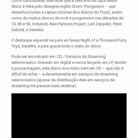
Como curiosidade, vale dizer que a bela arte da capa deste
disco é feita pelo designer inglês Storm Thorgerson – que
desenhou todas a capas icônicas dos discos do Floyd, assim
como de muitos discos de rock e progressivo nas décadas de
70, 80 e 90, incluindo Alan Parsons Project, Led Zeppelin, Peter
Gabriel, e Genesis.
O destaque especial vai para as faixas Night of a Thousand Furry
Toys, Satellite, e para quase todo o resto do disco.
Pode ser encontrado em: CD / Serviços de Streaming
selecionados. Gravado em digital e nunca lançado em LP, devido
à pouca tiragem, este disco soa muito bem em CD – que não é
difícil de achar – e decentemente em serviços de streaming
selecionados (apesar da distribuição dele em serviços de
streaming me parecer meio errática).