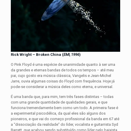
Rick Wright – Broken China (
EMI, 1996
)
O Pink Floyd é uma espécie de unanimidade quanto à ser uma
da grandes e eternas bandas de todos os tempos – até meu
pai, cujo gosto era música clássica, Vangelis e Jean-Michel
Jarre, ouvia algumas coisas do Floyd com frequência. Hoje já
pode-se considerar a música deles como eterna, e universal.
É uma banda que, para mim, tem três fases distintas – todas
com uma grande quantidade de qualidades gerais, e que
funciona tremendamente bem como um todo. A primeira fase é
a experimental psicodélica, da qual eles são alguns dos
pioneiros, e que vai do começo profissional da banda em 67 até
a “dissociação da realidade” do líder, vocalista e guitarrista Syd
Barrett, que acabou sendo substituído como líder pelo baixista