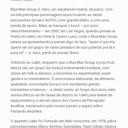
Blue Man Group é, claro, um espetáculo teatral, de palco, com
os três principais personagens azuis tocando as várias
percussões de tubo de PVC, com grande efeito, e com uma
banda de apoio. Aliás, eu banquei o bocó – por puro
desconhecimento – em 2000, em Las Vegas, quando passei na
frente do teatro do Hotel & Casino Luxor, onde o Blue Man Group
estava se apresentando,e pensei algo do tipo: “quem é que iria
querer ver um grupo de caras pintados de azul pulando pra lá e
para cá” – e, claro, perdi de assistir. Burro.
Voltando ao Uakti, enquanto que o Blue Man Group é pop/rock,
eles já são um grupo de música instrumental brasileira, com
raízes em folk e clássico, e incursões no experimental, avant-
garde e no minimalismo. É uma música elaborada, de altíssima
qualidade, sonoridade única e com excelentes graves,
transientes e texturas – e várias vezes, ao longo dos anos, esta
revista utilizou-se de faixas de discos do Uakti para testes de
equipamentos, e até em vários dos Cursos de Percepção
Auditiva, ministrados pelo nosso pacato e arguto editor
Fernando Andrette.
O quarteto Uakti foi formado em Belo Horizonte, em 1978, pelos
percussionistas Marco Antônio Guimarães, Paulo Sérgio Santos