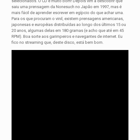
selecionados. O CD é muito bom! Depois vim a descobrir que
saiu uma prensagem da Nonesuch no Japão em 1997, mas é
mais fácil de aprender escrever em egípcio do que achar uma.
Para os que procuram o vinil, existem prensagens americanas,
japonesas e européias distribuídas ao longo dos últimos 15 ou
20 anos, algumas delas em 180 gramas (e acho que até em 45
RPM). Boa sorte aos garimpeiros e navegantes de internet. Eu
fico no streaming que, deste disco, está bem bom.