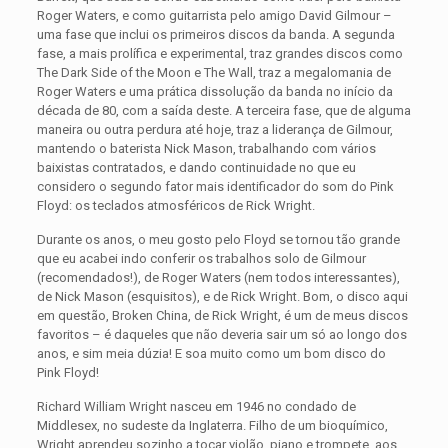
Roger Waters, e como guitarrista pelo amigo David Gilmour –
uma fase que inclui os primeiros discos da banda. A segunda
fase, a mais prolífica e experimental, traz grandes discos como
The Dark Side of the Moon e The Wall, traz a megalomania de
Roger Waters e uma prática dissolução da banda no início da
década de 80, com a saída deste. A terceira fase, que de alguma
maneira ou outra perdura até hoje, traz a liderança de Gilmour,
mantendo o baterista Nick Mason, trabalhando com vários
baixistas contratados, e dando continuidade no que eu
considero o segundo fator mais identificador do som do Pink
Floyd: os teclados atmosféricos de Rick Wright.
Durante os anos, o meu gosto pelo Floyd se tornou tão grande
que eu acabei indo conferir os trabalhos solo de Gilmour
(recomendados!), de Roger Waters (nem todos interessantes),
de Nick Mason (esquisitos), e de Rick Wright. Bom, o disco aqui
em questão, Broken China, de Rick Wright, é um de meus discos
favoritos – é daqueles que não deveria sair um só ao longo dos
anos, e sim meia dúzia! E soa muito como um bom disco do
Pink Floyd!
Richard William Wright nasceu em 1946 no condado de
Middlesex, no sudeste da Inglaterra. Filho de um bioquímico,
Wright aprendeu sozinho a tocar violão, piano e trompete, aos