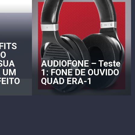
FITS
AO
SUA
AUDIOFONE – Teste
A UM
1: FONE DE OUVIDO
FEITO
QUAD ERA-1