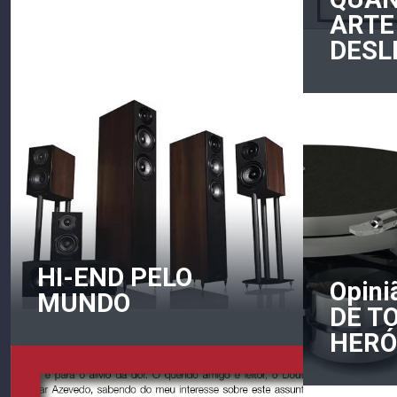
NOS ENCANTAM
ARTE
DESL
HI-END PELO
Opini
MUNDO
DE T
HERÓ