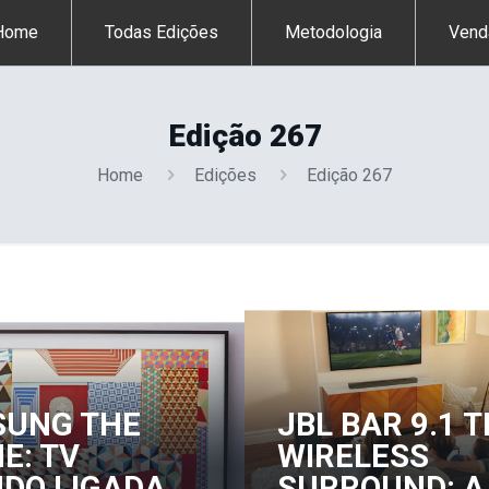
Home
Todas Edições
Metodologia
Vend
Edição 267
Home
Edições
Edição 267
UNG THE
JBL BAR 9.1 
E: TV
WIRELESS
DO LIGADA,
SURROUND: A