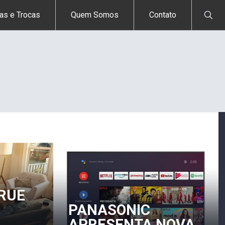
as e Trocas
Quem Somos
Contato
TRUE
PANASONIC
APRESENTA NOVA