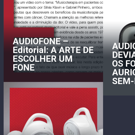
AUDIOFONE –
AUDI
Editorial: A ARTE DE
DEVI
ESCOLHER UM
OS F
FONE
AURI
SEM-