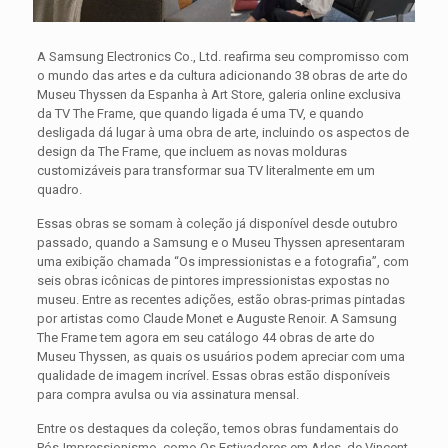
A Samsung Electronics Co., Ltd. reafirma seu compromisso com
o mundo das artes e da cultura adicionando 38 obras de arte do
Museu Thyssen da Espanha à Art Store, galeria online exclusiva
da TV The Frame, que quando ligada é uma TV, e quando
desligada dá lugar à uma obra de arte, incluindo os aspectos de
design da The Frame, que incluem as novas molduras
customizáveis para transformar sua TV literalmente em um
quadro.
Essas obras se somam à coleção já disponível desde outubro
passado, quando a Samsung e o Museu Thyssen apresentaram
uma exibição chamada “Os impressionistas e a fotografia”, com
seis obras icônicas de pintores impressionistas expostas no
museu. Entre as recentes adições, estão obras-primas pintadas
por artistas como Claude Monet e Auguste Renoir. A Samsung
The Frame tem agora em seu catálogo 44 obras de arte do
Museu Thyssen, as quais os usuários podem apreciar com uma
qualidade de imagem incrível. Essas obras estão disponíveis
para compra avulsa ou via assinatura mensal.
Entre os destaques da coleção, temos obras fundamentais do
Pós-Impressionismo, como Os Estivadores em Arles, de Vincent