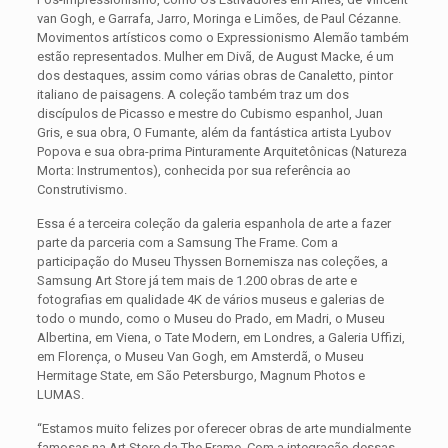
van Gogh, e Garrafa, Jarro, Moringa e Limões, de Paul Cézanne.
Movimentos artísticos como o Expressionismo Alemão também
estão representados. Mulher em Divã, de August Macke, é um
dos destaques, assim como várias obras de Canaletto, pintor
italiano de paisagens. A coleção também traz um dos
discípulos de Picasso e mestre do Cubismo espanhol, Juan
Gris, e sua obra, O Fumante, além da fantástica artista Lyubov
Popova e sua obra-prima Pinturamente Arquitetônicas (Natureza
Morta: Instrumentos), conhecida por sua referência ao
Construtivismo.
Essa é a terceira coleção da galeria espanhola de arte a fazer
parte da parceria com a Samsung The Frame. Com a
participação do Museu Thyssen Bornemisza nas coleções, a
Samsung Art Store já tem mais de 1.200 obras de arte e
fotografias em qualidade 4K de vários museus e galerias de
todo o mundo, como o Museu do Prado, em Madri, o Museu
Albertina, em Viena, o Tate Modern, em Londres, a Galeria Uffizi,
em Florença, o Museu Van Gogh, em Amsterdã, o Museu
Hermitage State, em São Petersburgo, Magnum Photos e
LUMAS.
“Estamos muito felizes por oferecer obras de arte mundialmente
famosas na Art Store da The Frame. Com a integração dessas