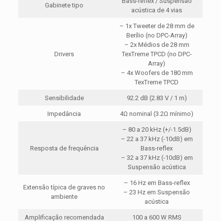
Bass-reflex / Suspensão
Gabinete tipo
acústica de 4 vias
– 1x Tweeter de 28 mm de
Berílio (no DPC-Array)
– 2x Médios de 28 mm
Drivers
TexTreme TPCD (no DPC-
Array)
– 4x Woofers de 180 mm
TexTreme TPCD
Sensibilidade
92.2 dB (2.83 V / 1 m)
Impedância
4Ω nominal (3.2Ω mínimo)
– 80 a 20 kHz (+/-1.5dB)
– 22 a 37 kHz (-10dB) em
Resposta de frequência
Bass-reflex
– 32 a 37 kHz (-10dB) em
Suspensão acústica
– 16 Hz em Bass-reflex
Extensão típica de graves no
– 23 Hz em Suspensão
ambiente
acústica
Amplificação recomendada
100 a 600 W RMS