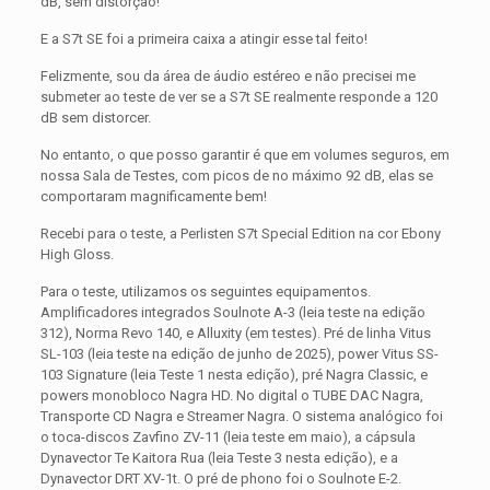
dB, sem distorção!
E a S7t SE foi a primeira caixa a atingir esse tal feito!
Felizmente, sou da área de áudio estéreo e não precisei me
submeter ao teste de ver se a S7t SE realmente responde a 120
dB sem distorcer.
No entanto, o que posso garantir é que em volumes seguros, em
nossa Sala de Testes, com picos de no máximo 92 dB, elas se
comportaram magnificamente bem!
Recebi para o teste, a Perlisten S7t Special Edition na cor Ebony
High Gloss.
Para o teste, utilizamos os seguintes equipamentos.
Amplificadores integrados Soulnote A-3 (leia teste na edição
312), Norma Revo 140, e Alluxity (em testes). Pré de linha Vitus
SL-103 (leia teste na edição de junho de 2025), power Vitus SS-
103 Signature (leia Teste 1 nesta edição), pré Nagra Classic, e
powers monobloco Nagra HD. No digital o TUBE DAC Nagra,
Transporte CD Nagra e Streamer Nagra. O sistema analógico foi
o toca-discos Zavfino ZV-11 (leia teste em maio), a cápsula
Dynavector Te Kaitora Rua (leia Teste 3 nesta edição), e a
Dynavector DRT XV-1t. O pré de phono foi o Soulnote E-2.