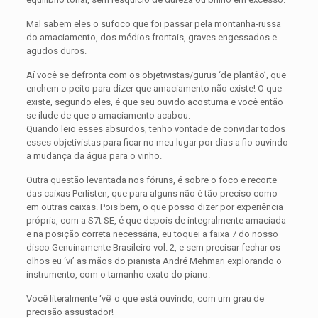
Mal sabem eles o sufoco que foi passar pela montanha-russa
do amaciamento, dos médios frontais, graves engessados e
agudos duros.
Aí você se defronta com os objetivistas/gurus ‘de plantão’, que
enchem o peito para dizer que amaciamento não existe! O que
existe, segundo eles, é que seu ouvido acostuma e você então
se ilude de que o amaciamento acabou.
Quando leio esses absurdos, tenho vontade de convidar todos
esses objetivistas para ficar no meu lugar por dias a fio ouvindo
a mudança da água para o vinho.
Outra questão levantada nos fóruns, é sobre o foco e recorte
das caixas Perlisten, que para alguns não é tão preciso como
em outras caixas. Pois bem, o que posso dizer por experiência
própria, com a S7t SE, é que depois de integralmente amaciada
e na posição correta necessária, eu toquei a faixa 7 do nosso
disco Genuinamente Brasileiro vol. 2, e sem precisar fechar os
olhos eu ‘vi’ as mãos do pianista André Mehmari explorando o
instrumento, com o tamanho exato do piano.
Você literalmente ‘vê’ o que está ouvindo, com um grau de
precisão assustador!