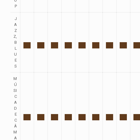
O
P
J
A
Z
Z,
B
L
U
E
S
M
Ú
SI
C
A
D
E
C
Â
M
A