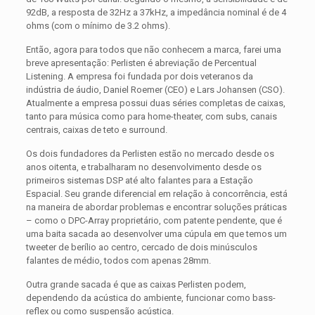
92dB, a resposta de 32Hz a 37kHz, a impedância nominal é de 4
ohms (com o mínimo de 3.2 ohms).
Então, agora para todos que não conhecem a marca, farei uma
breve apresentação: Perlisten é abreviação de Percentual
Listening. A empresa foi fundada por dois veteranos da
indústria de áudio, Daniel Roemer (CEO) e Lars Johansen (CSO).
Atualmente a empresa possui duas séries completas de caixas,
tanto para música como para home-theater, com subs, canais
centrais, caixas de teto e surround.
Os dois fundadores da Perlisten estão no mercado desde os
anos oitenta, e trabalharam no desenvolvimento desde os
primeiros sistemas DSP até alto falantes para a Estação
Espacial. Seu grande diferencial em relação à concorrência, está
na maneira de abordar problemas e encontrar soluções práticas
– como o DPC-Array proprietário, com patente pendente, que é
uma baita sacada ao desenvolver uma cúpula em que temos um
tweeter de berílio ao centro, cercado de dois minúsculos
falantes de médio, todos com apenas 28mm.
Outra grande sacada é que as caixas Perlisten podem,
dependendo da acústica do ambiente, funcionar como bass-
reflex ou como suspensão acústica.