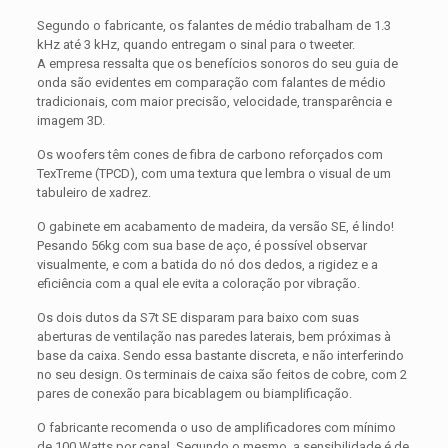
Segundo o fabricante, os falantes de médio trabalham de 1.3
kHz até 3 kHz, quando entregam o sinal para o tweeter.
A empresa ressalta que os benefícios sonoros do seu guia de
onda são evidentes em comparação com falantes de médio
tradicionais, com maior precisão, velocidade, transparência e
imagem 3D.
Os woofers têm cones de fibra de carbono reforçados com
TexTreme (TPCD), com uma textura que lembra o visual de um
tabuleiro de xadrez.
O gabinete em acabamento de madeira, da versão SE, é lindo!
Pesando 56kg com sua base de aço, é possível observar
visualmente, e com a batida do nó dos dedos, a rigidez e a
eficiência com a qual ele evita a coloração por vibração.
Os dois dutos da S7t SE disparam para baixo com suas
aberturas de ventilação nas paredes laterais, bem próximas à
base da caixa. Sendo essa bastante discreta, e não interferindo
no seu design. Os terminais de caixa são feitos de cobre, com 2
pares de conexão para bicablagem ou biamplificação.
O fabricante recomenda o uso de amplificadores com mínimo
de 100 Watts por canal. Segundo o mesmo, a sensibilidade é de