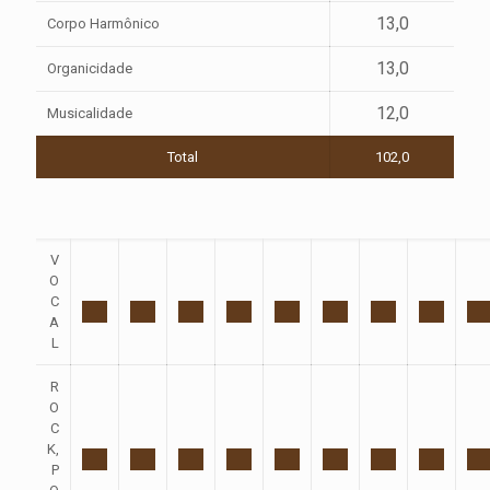
13,0
Corpo Harmônico
13,0
Organicidade
12,0
Musicalidade
Total
102,0
V
O
C
A
L
R
O
C
K,
P