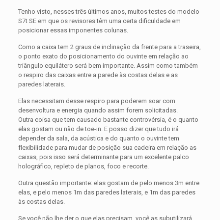
Tenho visto, nesses três últimos anos, muitos testes do modelo
S7t SE em que os revisores têm uma certa dificuldade em
posicionar essas imponentes colunas.
Como a caixa tem 2 graus de inclinação da frente para a traseira,
o ponto exato do posicionamento do ouvinte em relação ao
triângulo equilátero será bem importante. Assim como também
o respiro das caixas entre a parede às costas delas e as
paredes laterais.
Elas necessitam desse respiro para poderem soar com
desenvoltura e energia quando assim forem solicitadas.
Outra coisa que tem causado bastante controvérsia, é o quanto
elas gostam ou não de toe-in. E posso dizer que tudo irá
depender da sala, da acústica e do quanto o ouvinte tem
flexibilidade para mudar de posição sua cadeira em relação as
caixas, pois isso será determinante para um excelente palco
holográfico, repleto de planos, foco e recorte.
Outra questão importante: elas gostam de pelo menos 3m entre
elas, e pelo menos 1m das paredes laterais, e 1m das paredes
às costas delas.
Se você não lhe der o que elas precisam, você as subutilizará.