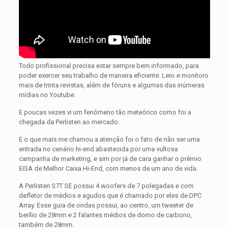
Todo profissional precisa estar sempre bem informado, para
poder exercer seu trabalho de maneira eficiente. Leio e monitoro
mais de trinta revistas, além de fóruns e algumas das inúmeras
mídias no Youtube.
E poucas vezes vi um fenômeno tão meteórico como foi a
chegada da Perlisten ao mercado.
E o que mais me chamou a atenção foi o fato de não ser uma
entrada no cenário hi-end abastecida por uma vultosa
campanha de marketing, e sim por já de cara ganhar o prêmio
EISA de Melhor Caixa Hi-End, com menos de um ano de vida.
A Perlisten S7T SE possui 4 woofers de 7 polegadas e com
defletor de médios e agudos que é chamado por eles de DPC
Array. Esse guia de ondas possui, ao centro, um tweeter de
berílio de 28mm e 2 falantes médios de domo de carbono,
também de 28mm.