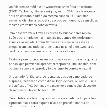
Os falantes de médio e os woofers utilizam fibra de carbono
(TPCD) TexTreme, ultraleve e rígida, sendo 30% mais leve que a
fibra de carbono padrão da mesma espessura. Sua trama
exclusiva distribui a resposta de picos sem quebra, e sem clipar,
mesmo em volumes consideráveis.
Para desenvolver o Array, a Perlisten foi buscar parceiros na
Suécia para implementar materiais modernos de modelagem
acústica avançada. Foram 18 meses de simulações até se
chegar a um resultado surpreendente na junção do tweeter de
berílio com os dois médios de fibra de carbono.
Restava, porém, juntar esses sonofletores em uma lente guia de
ondas, que permitisse apresentar respostas ultra-lineares, com
potência sonora e reprodução plenamente correta e natural.
O resultado foi tão surpreendente, que pegou o mercado de
surpresa, recebendo como disse, logo de cara, o Prêmio Eisa e
o Certificado THX Dominus – a mais nova e mais alta classe de
desempenho de certificação THX.
Para o leitor ter ideia do que significa esse certificado, para tê-lo
é preciso que a caixa suporte níveis de pressão sonora de 120