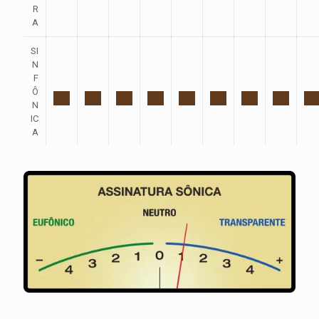
R
A
SI
N
F
Ô
N
IC
A