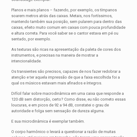
Planos e mais planos – fazendo, por exemplo, os tímpanos
soarem metros atrás das caixas. Metais, nos fortíssimos,
mantendo também sua posição, sem pularem para dentro das
caixas, efeito muito comum em caixas com pouca profundidade
e altura correta. Para você saber se o cantor estava em pé ou
sentado, por exemplo.
As texturas são ricas na apresentação da paleta de cores dos
instrumentos, e precisas na maneira de mostrar a
intencionalidade.
Os transientes são precisos, capazes de nos fazer redobrar a
atenção e ter aquela impressão de que a faixa escolhida foi a
qual os músicos estavam mais afinados e íntegros.
Difícil falar sobre macrodinâmica em uma caixa que responde a
120 dB sem distorção, certo? Como disse, eu não cometo essas
loucuras, e em picos de 92 a 94 dB, constatei o grau de
autoridade e folga sem sensação de dureza alguma.
E sua microdinâmica é exemplar também.
O corpo harmônico o levará a questionar a razão de muitas