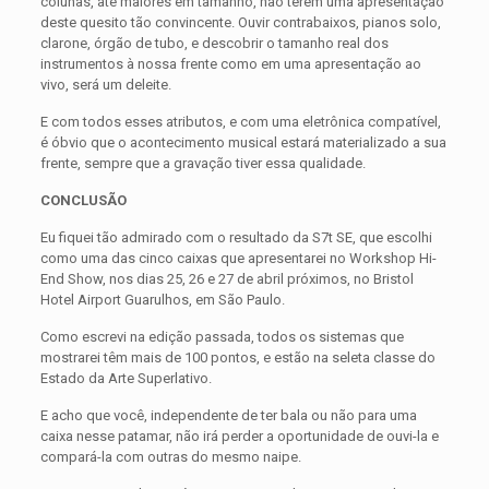
colunas, até maiores em tamanho, não terem uma apresentação
deste quesito tão convincente. Ouvir contrabaixos, pianos solo,
clarone, órgão de tubo, e descobrir o tamanho real dos
instrumentos à nossa frente como em uma apresentação ao
vivo, será um deleite.
E com todos esses atributos, e com uma eletrônica compatível,
é óbvio que o acontecimento musical estará materializado a sua
frente, sempre que a gravação tiver essa qualidade.
CONCLUSÃO
Eu fiquei tão admirado com o resultado da S7t SE, que escolhi
como uma das cinco caixas que apresentarei no Workshop Hi-
End Show, nos dias 25, 26 e 27 de abril próximos, no Bristol
Hotel Airport Guarulhos, em São Paulo.
Como escrevi na edição passada, todos os sistemas que
mostrarei têm mais de 100 pontos, e estão na seleta classe do
Estado da Arte Superlativo.
E acho que você, independente de ter bala ou não para uma
caixa nesse patamar, não irá perder a oportunidade de ouvi-la e
compará-la com outras do mesmo naipe.