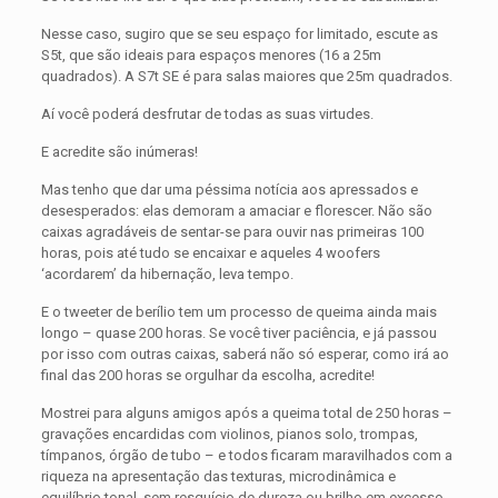
Nesse caso, sugiro que se seu espaço for limitado, escute as
S5t, que são ideais para espaços menores (16 a 25m
quadrados). A S7t SE é para salas maiores que 25m quadrados.
Aí você poderá desfrutar de todas as suas virtudes.
E acredite são inúmeras!
Mas tenho que dar uma péssima notícia aos apressados e
desesperados: elas demoram a amaciar e florescer. Não são
caixas agradáveis de sentar-se para ouvir nas primeiras 100
horas, pois até tudo se encaixar e aqueles 4 woofers
‘acordarem’ da hibernação, leva tempo.
E o tweeter de berílio tem um processo de queima ainda mais
longo – quase 200 horas. Se você tiver paciência, e já passou
por isso com outras caixas, saberá não só esperar, como irá ao
final das 200 horas se orgulhar da escolha, acredite!
Mostrei para alguns amigos após a queima total de 250 horas –
gravações encardidas com violinos, pianos solo, trompas,
tímpanos, órgão de tubo – e todos ficaram maravilhados com a
riqueza na apresentação das texturas, microdinâmica e
equilíbrio tonal, sem resquício de dureza ou brilho em excesso.