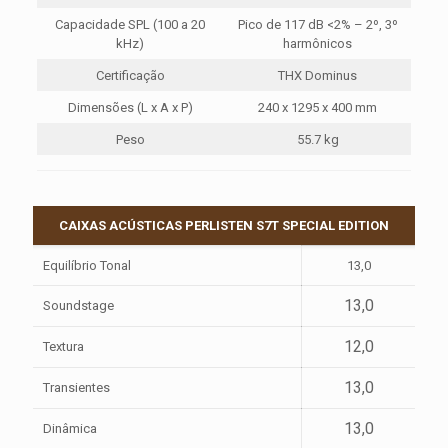
Capacidade SPL (100 a 20
Pico de 117 dB <2% – 2º, 3º
kHz)
harmônicos
Certificação
THX Dominus
Dimensões (L x A x P)
240 x 1295 x 400 mm
Peso
55.7 kg
CAIXAS ACÚSTICAS PERLISTEN S7T SPECIAL EDITION
Equilíbrio Tonal
13,0
13,0
Soundstage
12,0
Textura
13,0
Transientes
13,0
Dinâmica