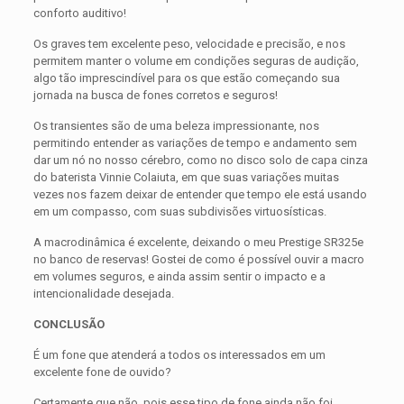
conforto auditivo!
Os graves tem excelente peso, velocidade e precisão, e nos
permitem manter o volume em condições seguras de audição,
algo tão imprescindível para os que estão começando sua
jornada na busca de fones corretos e seguros!
Os transientes são de uma beleza impressionante, nos
permitindo entender as variações de tempo e andamento sem
dar um nó no nosso cérebro, como no disco solo de capa cinza
do baterista Vinnie Colaiuta, em que suas variações muitas
vezes nos fazem deixar de entender que tempo ele está usando
em um compasso, com suas subdivisões virtuosísticas.
A macrodinâmica é excelente, deixando o meu Prestige SR325e
no banco de reservas! Gostei de como é possível ouvir a macro
em volumes seguros, e ainda assim sentir o impacto e a
intencionalidade desejada.
CONCLUSÃO
É um fone que atenderá a todos os interessados em um
excelente fone de ouvido?
Certamente que não, pois esse tipo de fone ainda não foi