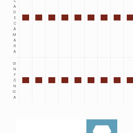
C
A
D
E
C
Â
M
A
R
A
SI
N
F
Ô
N
IC
A