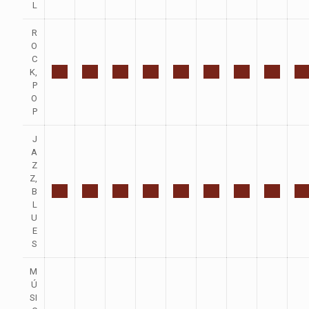
L
R
O
C
K,
P
O
P
J
A
Z
Z,
B
L
U
E
S
M
Ú
SI