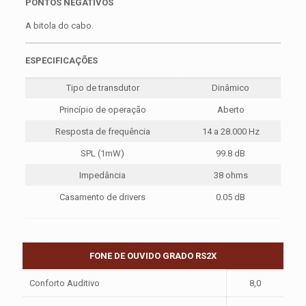
PONTOS NEGATIVOS
A bitola do cabo.
ESPECIFICAÇÕES
Tipo de transdutor
Dinâmico
Princípio de operação
Aberto
Resposta de frequência
14 a 28.000 Hz
SPL (1mW)
99.8 dB
Impedância
38 ohms
Casamento de drivers
0.05 dB
FONE DE OUVIDO GRADO RS2X
Conforto Auditivo
8,0