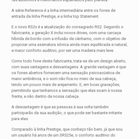
A série Reference é a linha intermediária entre os fones de
entrada da linha Prestige, e a linha top Statement.
E o novo RS2x é a atualização do consagrado RS2. Segundo o
fabricante, a geração X inclui novos drives, com uma carcaça
híbrida de bordo com a infusão de cânhamo, com o objetivo de
propiciar uma assinatura sônica ainda mais equilibrada e natural,
e maior conforto auditivo, por ser uma madeira mais leve.
Como todo fone deste fabricante, trata-se de um design aberto,
com suas vantagens e desvantagens. A grande vantagem é que
os fones abertos fornecem uma sensação psicoacústica de
maior ambiência, e o som não fica no meio de sua cabeça,
tendo um pouco mais de arejamento. E, em boas gravações,
permitindo que tenhamos a sensação que elas soam à nossa
frente, e não dentro de nossa cabeça.
A desvantagem é que as pessoas à sua volta também
participarão da sua audição, o que pode ser bastante irritante
para elas.
Comparado à linha Prestige, que conheço tão bem, já que sou
um usuário há anos de um SR325e, o conforto auditivo do