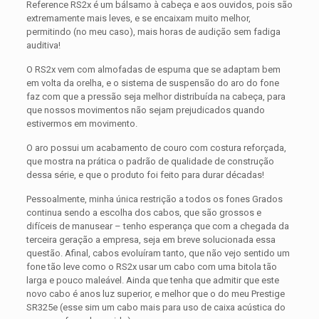
Reference RS2x é um bálsamo à cabeça e aos ouvidos, pois são
extremamente mais leves, e se encaixam muito melhor,
permitindo (no meu caso), mais horas de audição sem fadiga
auditiva!
O RS2x vem com almofadas de espuma que se adaptam bem
em volta da orelha, e o sistema de suspensão do aro do fone
faz com que a pressão seja melhor distribuída na cabeça, para
que nossos movimentos não sejam prejudicados quando
estivermos em movimento.
O aro possui um acabamento de couro com costura reforçada,
que mostra na prática o padrão de qualidade de construção
dessa série, e que o produto foi feito para durar décadas!
Pessoalmente, minha única restrição a todos os fones Grados
continua sendo a escolha dos cabos, que são grossos e
difíceis de manusear – tenho esperança que com a chegada da
terceira geração a empresa, seja em breve solucionada essa
questão. Afinal, cabos evoluíram tanto, que não vejo sentido um
fone tão leve como o RS2x usar um cabo com uma bitola tão
larga e pouco maleável. Ainda que tenha que admitir que este
novo cabo é anos luz superior, e melhor que o do meu Prestige
SR325e (esse sim um cabo mais para uso de caixa acústica do