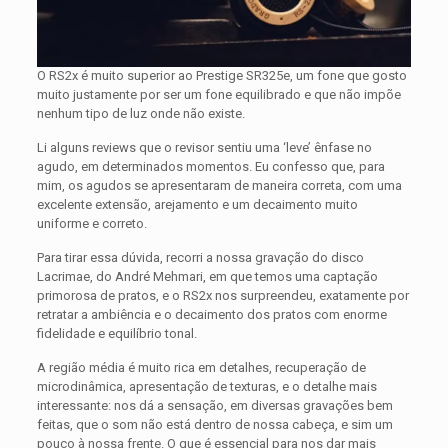
O RS2x é muito superior ao Prestige SR325e, um fone que gosto
muito justamente por ser um fone equilibrado e que não impõe
nenhum tipo de luz onde não existe.
Li alguns reviews que o revisor sentiu uma ‘leve’ ênfase no
agudo, em determinados momentos. Eu confesso que, para
mim, os agudos se apresentaram de maneira correta, com uma
excelente extensão, arejamento e um decaimento muito
uniforme e correto.
Para tirar essa dúvida, recorri a nossa gravação do disco
Lacrimae, do André Mehmari, em que temos uma captação
primorosa de pratos, e o RS2x nos surpreendeu, exatamente por
retratar a ambiência e o decaimento dos pratos com enorme
fidelidade e equilíbrio tonal.
A região média é muito rica em detalhes, recuperação de
microdinâmica, apresentação de texturas, e o detalhe mais
interessante: nos dá a sensação, em diversas gravações bem
feitas, que o som não está dentro de nossa cabeça, e sim um
pouco à nossa frente. O que é essencial para nos dar mais