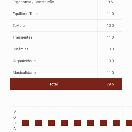
Ergonomia / Construção
8,5
Equilíbrio Tonal
11,0
Textura
10,0
Transientes
11,0
Dinâmica
10,0
Organicidade
10,0
Musicalidade
11,0
Total
79,5
V
O
C
A