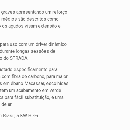
as graves apresentando um reforço
Os médios são descritos como
to os agudos visam extensão e
para uso com um driver dinâmico.
 durante longas sessões de
eto do STRADA.
ustado especificamente para
 com fibra de carbono, para maior
res em ébano Macassar, escolhidas
sio tem um acabamento em verde
 para fácil substituição, e uma
 de ar.
 Brasil, a KW Hi-Fi.