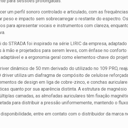
nte para sessões prolongadas.
cer um perfil sonoro controlado e articulado, com as frequênci
ar peso e impacto sem sobrecarregar o restante do espectro. 
dos para apresentar vocais e instrumentos com clareza, enquan
va.
 do STRADA foi inspirado na série LIRIC da empresa, adaptado 
 à mão e projetados para serem leves, com ênfase no conforto
e adaptável e a ergonomia geral como elementos-chave do proj
iver dinâmico de 50 mm derivado do utilizado no 109 PRO, reaj
driver utiliza um diafragma de compósito de celulose reforçada
elementos de design em liga de cobre-zinco, e conchas auricula
ticas quanto por sua aparência distinta. A estrutura de magné
ltiplas camadas, as almofadas auriculares têm fixação magnética
etada para distribuir a pressão uniformemente, mantendo o fluxo
isponibilidade, entre em contato com o distribuidor da marca no