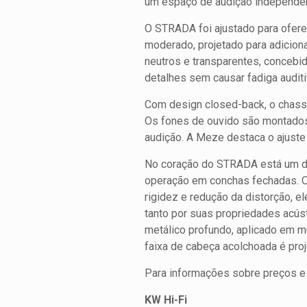
um espaço de audição independe
O STRADA foi ajustado para ofere
moderado, projetado para adicion
neutros e transparentes, concebi
detalhes sem causar fadiga auditi
Com design closed-back, o chassi
Os fones de ouvido são montados
audição. A Meze destaca o ajust
No coração do STRADA está um dr
operação em conchas fechadas. O 
rigidez e redução da distorção, 
tanto por suas propriedades acús
metálico profundo, aplicado em mú
faixa de cabeça acolchoada é proj
Para informações sobre preços e d
KW Hi-Fi