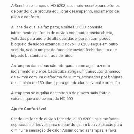
A Sennheiser lançou o HD 620S, seu mais recente par de fones
de ouvido, que procura equilibrar desempenho, isolamento de
ruído e conforto.
A linha da qual ele faz parte, a série HD 600, consiste
inteiramente em fones de ouvido com parte traseira aberta,
voltados para áudio de alta qualidade, porém com pouco
bloqueio de ruídos externos. O novo HD 620S segue em outro
sentido, sendo um par de fones de ouvido fechados – o que
impede bastante a entrada de ruído.
As tampas das cubas são reforçadas com aço, trazendo
isolamento eficiente. Cada cuba abriga um transdutor dinâmico
de 42 mm com um diafragma de 38 mm, acionados por bobinas
de alumínio de 150 ohms, para grande clareza vocal e precisão.
A empresa se orgulha da resposta de graves mais forte e
extensa que a do celebrado HD 600.
Ajuste Confortável
Sendo um fone de ouvido fechado, o HD 620S usa almofadas
espaçosas e flexíveis para os ouvidos, com boa ventilação para
diminuir a sensação de calor. Assim como as tampas, a faixa