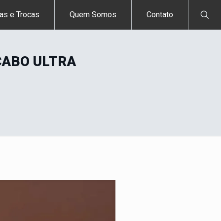
as e Trocas
Quem Somos
Contato
CABO ULTRA