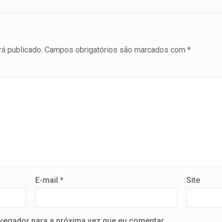
á publicado.
Campos obrigatórios são marcados com
*
E-mail
*
Site
vegador para a próxima vez que eu comentar.