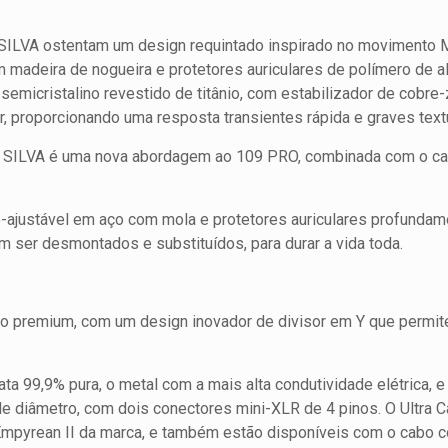
SILVA ostentam um design requintado inspirado no movimento
madeira de nogueira e protetores auriculares de polímero de alt
micristalino revestido de titânio, com estabilizador de cobre-z
r, proporcionando uma resposta transientes rápida e graves tex
5 SILVA é uma nova abordagem ao 109 PRO, combinada com o calo
o-ajustável em aço com mola e protetores auriculares profunda
ser desmontados e substituídos, para durar a vida toda.
o premium, com um design inovador de divisor em Y que permite
ta 99,9% pura, o metal com a mais alta condutividade elétrica, 
 diâmetro, com dois conectores mini-XLR de 4 pinos. O Ultra Ca
Empyrean II da marca, e também estão disponíveis com o cabo 