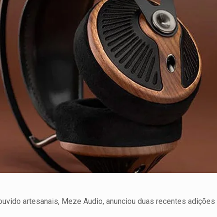
ouvido artesanais, Meze Audio, anunciou duas recentes adições à