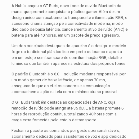
A Nubia lançou o GT Buds, novo fone de ouvido Bluetooth da
marca que promete conquistar o público gamer. Além de um
design único com acabamento transparente e iluminação RGB, o
acessório chama atenção pela conectividade moderna, modo
dedicado de baixa latência, cancelamento ativo de ruído (ANC) e
bateria para até 40 horas, em um pacote de preço agressivo.
Um dos principais destaques do aparelho é o design: o modelo
foge do tradicional plástico liso em preto ou branco e aposta
em um estojo semitransparente com iluminação RGB, detalhe
luminoso que também aparece na estrutura dos próprios fones.
O padrão Bluetooth é o 6.0 – solução moderna responsável por
um modo gamer de baixa latência, de apenas 70 ms,
assegurando que os efeitos sonoros e a comunicação
acompanhem a ação na tela com o mínimo atraso possível.
O GT Buds também destaca as capacidades de ANC, cuja
remoção de ruído pode atingir até 35 dB. E a bateria promete 6
horas de reprodução contínua, totalizando 40 horas com a
carga extra fornecida pelo estojo de transporte.
Fecham o pacote os comandos por gestos personalizáveis,
acionamento dedicado para assistentes de voz e app dedicado