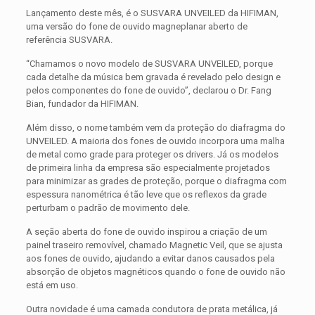
Lançamento deste mês, é o SUSVARA UNVEILED da HIFIMAN,
uma versão do fone de ouvido magneplanar aberto de
referência SUSVARA.
“Chamamos o novo modelo de SUSVARA UNVEILED, porque
cada detalhe da música bem gravada é revelado pelo design e
pelos componentes do fone de ouvido”, declarou o Dr. Fang
Bian, fundador da HIFIMAN.
Além disso, o nome também vem da proteção do diafragma do
UNVEILED. A maioria dos fones de ouvido incorpora uma malha
de metal como grade para proteger os drivers. Já os modelos
de primeira linha da empresa são especialmente projetados
para minimizar as grades de proteção, porque o diafragma com
espessura nanométrica é tão leve que os reflexos da grade
perturbam o padrão de movimento dele.
A seção aberta do fone de ouvido inspirou a criação de um
painel traseiro removível, chamado Magnetic Veil, que se ajusta
aos fones de ouvido, ajudando a evitar danos causados pela
absorção de objetos magnéticos quando o fone de ouvido não
está em uso.
Outra novidade é uma camada condutora de prata metálica, já