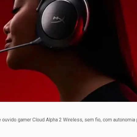
 ouvido gamer Cloud Alpha 2 Wireless, sem fio, com autonomia