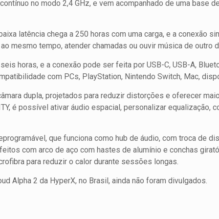
o contínuo no modo 2,4 GHz, e vem acompanhado de uma base de
aixa latência chega a 250 horas com uma carga, e a conexão sim
, ao mesmo tempo, atender chamadas ou ouvir música de outro d
eis horas, e a conexão pode ser feita por USB-C, USB-A, Bluet
ompatibilidade com PCs, PlayStation, Nintendo Switch, Mac, dis
âmara dupla, projetados para reduzir distorções e oferecer maio
 é possível ativar áudio espacial, personalizar equalização, co
eprogramável, que funciona como hub de áudio, com troca de di
 feitos com arco de aço com hastes de alumínio e conchas girat
fibra para reduzir o calor durante sessões longas.
oud Alpha 2 da HyperX, no Brasil, ainda não foram divulgados.