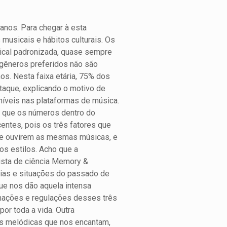
nos. Para chegar à esta
usicais e hábitos culturais. Os
ical padronizada, quase sempre
gêneros preferidos não são
os. Nesta faixa etária, 75% dos
taque, explicando o motivo de
níveis nas plataformas de música.
o que os números dentro do
ntes, pois os três fatores que
pre ouvirem as mesmas músicas, e
os estilos. Acho que a
ista de ciência Memory &
ias e situações do passado de
ue nos dão aquela intensa
rmações e regulações desses três
or toda a vida. Outra
as melódicas que nos encantam,