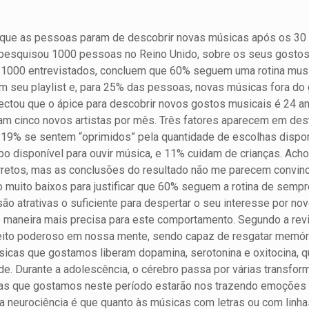
que as pessoas param de descobrir novas músicas após os 30 a
pesquisou 1000 pessoas no Reino Unido, sobre os seus gostos m
e 1000 entrevistados, concluem que 60% seguem uma rotina mus
seu playlist e, para 25% das pessoas, novas músicas fora do 
ectou que o ápice para descobrir novos gostos musicais é 24 an
m cinco novos artistas por mês. Três fatores aparecem em des
r, 19% se sentem “oprimidos” pela quantidade de escolhas dispo
 disponível para ouvir música, e 11% cuidam de crianças. Ach
retos, mas as conclusões do resultado não me parecem convince
o muito baixos para justificar que 60% seguem a rotina de sem
o atrativas o suficiente para despertar o seu interesse por nov
e maneira mais precisa para este comportamento. Segundo a rev
feito poderoso em nossa mente, sendo capaz de resgatar memór
sicas que gostamos liberam dopamina, serotonina e oxitocina, q
de. Durante a adolescência, o cérebro passa por várias transfo
as que gostamos neste período estarão nos trazendo emoções p
la neurociência é que quanto às músicas com letras ou com linh