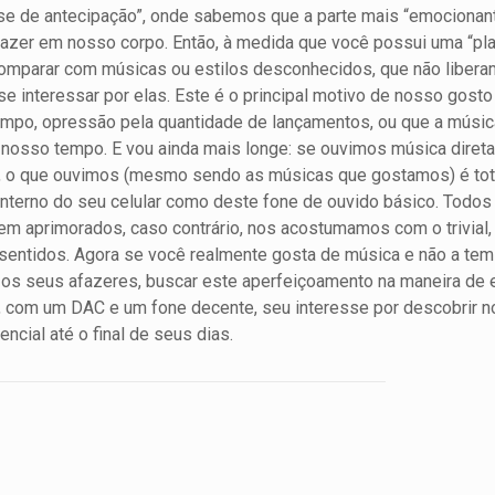
e de antecipação”, onde sabemos que a parte mais “emocionante
razer em nosso corpo. Então, à medida que você possui uma “pl
omparar com músicas ou estilos desconhecidos, que não liber
e interessar por elas. Este é o principal motivo de nosso gosto 
tempo, opressão pela quantidade de lançamentos, ou que a música
nosso tempo. E vou ainda mais longe: se ouvimos música diret
ca, o que ouvimos (mesmo sendo as músicas que gostamos) é t
C interno do seu celular como deste fone de ouvido básico. Todo
rem aprimorados, caso contrário, nos acostumamos com o trivial
sentidos. Agora se você realmente gosta de música e não a t
a os seus afazeres, buscar este aperfeiçoamento na maneira de 
e, com um DAC e um fone decente, seu interesse por descobrir n
ncial até o final de seus dias.