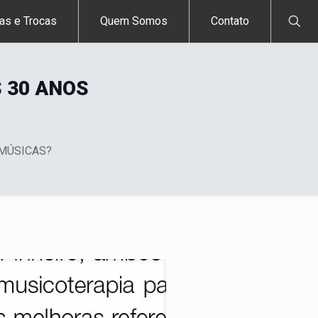
as e Trocas
Quem Somos
Contato
S 30 ANOS
 MÚSICAS?