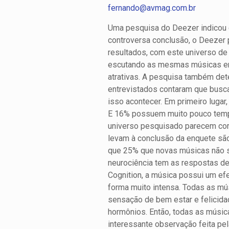
fernando@avmag.com.br
Uma pesquisa do Deezer indicou 
controversa conclusão, o Deezer 
resultados, com este universo d
escutando as mesmas músicas em 
atrativas. A pesquisa também det
entrevistados contaram que busca
isso acontecer. Em primeiro luga
E 16% possuem muito pouco tempo
universo pesquisado parecem cor
levam à conclusão da enquete sã
que 25% que novas músicas não sã
neurociência tem as respostas d
Cognition, a música possui um e
forma muito intensa. Todas as mú
sensação de bem estar e felicida
hormônios. Então, todas as músic
interessante observação feita pe