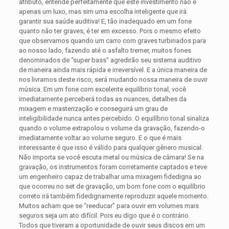
atributo, entende perfeitamente que este investimento não é
apenas um luxo, mas sim uma escolha inteligente que irá
garantir sua saúde auditiva! E, tão inadequado em um fone
quanto não ter graves, é ter em excesso. Pois o mesmo efeito
que observamos quando um carro com graves turbinados para
ao nosso lado, fazendo até o asfalto tremer, muitos fones
denominados de “super bass” agredirão seu sistema auditivo
de maneira ainda mais rápida e irreversível. E a única maneira de
nos livramos deste risco, será mudando nossa maneira de ouvir
música. Em um fone com excelente equilíbrio tonal, você
imediatamente perceberá todas as nuances, detalhes da
mixagem e masterização e conseguirá um grau de
inteligibilidade nunca antes percebido. O equilíbrio tonal sinaliza
quando o volume extrapolou o volume da gravação, fazendo-o
imediatamente voltar ao volume seguro. E o que é mais
interessante é que isso é válido para qualquer gênero musical.
Não importa se você escuta metal ou música de câmara! Se na
gravação, os instrumentos foram corretamente captados e teve
um engenheiro capaz de trabalhar uma mixagem fidedigna ao
que ocorreu no set de gravação, um bom fone com o equilíbrio
correto irá também fidedignamente reproduzir aquele momento.
Muitos acham que se “reeducar” para ouvir em volumes mais
seguros seja um ato difícil. Pois eu digo que é o contrário.
Todos que tiveram a oportunidade de ouvir seus discos em um