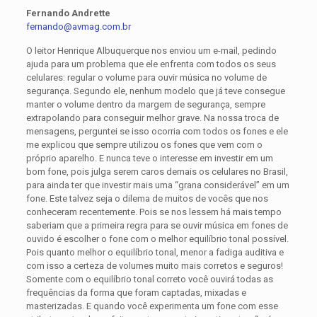
Fernando Andrette
fernando@avmag.com.br
O leitor Henrique Albuquerque nos enviou um e-mail, pedindo
ajuda para um problema que ele enfrenta com todos os seus
celulares: regular o volume para ouvir música no volume de
segurança. Segundo ele, nenhum modelo que já teve consegue
manter o volume dentro da margem de segurança, sempre
extrapolando para conseguir melhor grave. Na nossa troca de
mensagens, perguntei se isso ocorria com todos os fones e ele
me explicou que sempre utilizou os fones que vem com o
próprio aparelho. E nunca teve o interesse em investir em um
bom fone, pois julga serem caros demais os celulares no Brasil,
para ainda ter que investir mais uma “grana considerável” em um
fone. Este talvez seja o dilema de muitos de vocês que nos
conheceram recentemente. Pois se nos lessem há mais tempo
saberiam que a primeira regra para se ouvir música em fones de
ouvido é escolher o fone com o melhor equilíbrio tonal possível.
Pois quanto melhor o equilíbrio tonal, menor a fadiga auditiva e
com isso a certeza de volumes muito mais corretos e seguros!
Somente com o equilíbrio tonal correto você ouvirá todas as
frequências da forma que foram captadas, mixadas e
masterizadas. E quando você experimenta um fone com esse