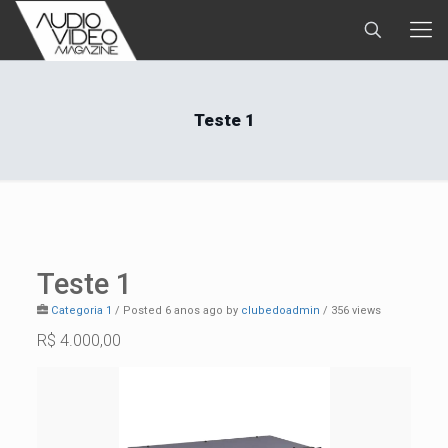
Teste 1
Teste 1
Categoria 1
/
Posted 6 anos ago
by
clubedoadmin
/ 356 views
R$ 4.000,00